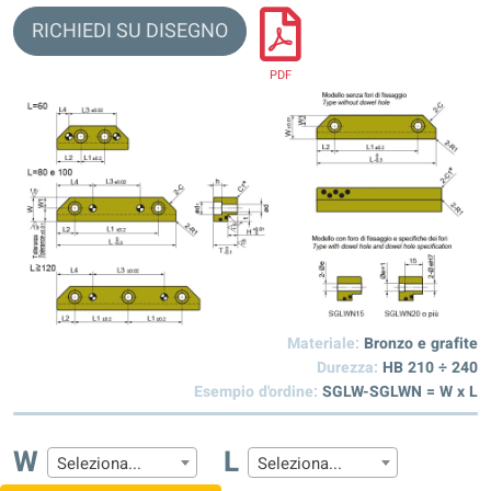
RICHIEDI SU DISEGNO
PDF
Materiale:
Bronzo e grafite
Durezza:
HB 210 ÷ 240
Esempio d'ordine:
SGLW-SGLWN = W x L
W
L
Seleziona...
Seleziona...