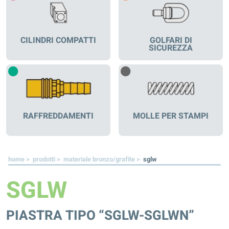
CILINDRI COMPATTI
GOLFARI DI
SICUREZZA
RAFFREDDAMENTI
MOLLE PER STAMPI
home >
prodotti >
materiale bronzo/grafite >
sglw
SGLW
PIASTRA TIPO “SGLW-SGLWN”