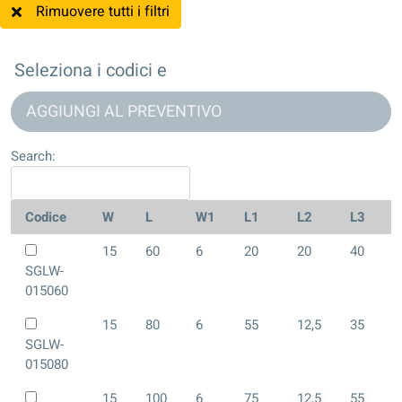
Rimuovere tutti i filtri
Seleziona i codici e
AGGIUNGI AL PREVENTIVO
Search:
Codice
W
L
W1
L1
L2
L3
15
60
6
20
20
40
SGLW-
015060
15
80
6
55
12,5
35
SGLW-
015080
15
100
6
75
12,5
55