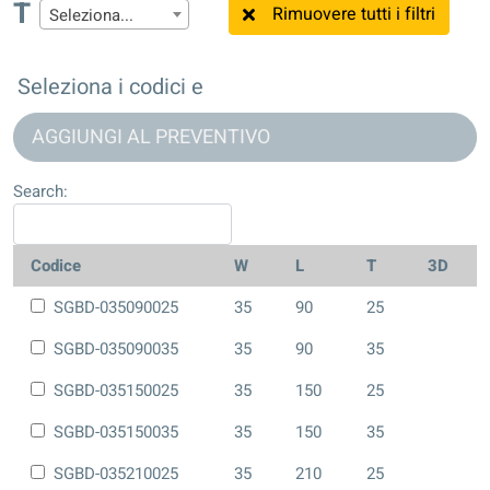
T
Rimuovere tutti i filtri
Seleziona...
Seleziona i codici e
AGGIUNGI AL PREVENTIVO
Search:
Codice
W
L
T
3D
SGBD-035090025
35
90
25
SGBD-035090035
35
90
35
SGBD-035150025
35
150
25
SGBD-035150035
35
150
35
SGBD-035210025
35
210
25