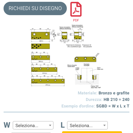
RICHIEDI SU DISEGNO
PDF
Materiale:
Bronzo e grafite
Durezza:
HB 210 ÷ 240
Esempio d'ordine:
SGBD = W x L x T
W
L
Seleziona...
Seleziona...