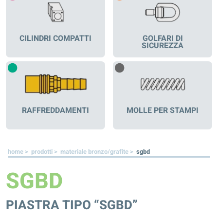
CILINDRI COMPATTI
GOLFARI DI
SICUREZZA
RAFFREDDAMENTI
MOLLE PER STAMPI
home >
prodotti >
materiale bronzo/grafite >
sgbd
SGBD
PIASTRA TIPO “SGBD”