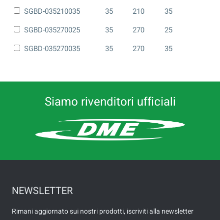
SGBD-035210035
35
210
35
SGBD-035270025
35
270
25
SGBD-035270035
35
270
35
Siamo rivenditori ufficiali
NEWSLETTER
Rimani aggiornato sui nostri prodotti, iscriviti alla newsletter