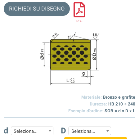
RICHIEDI SU DISEGNO
PDF
Materiale:
Bronzo e grafite
Durezza:
HB 210 ÷ 240
Esempio d'ordine:
SOB = d x D x L
d
D
Seleziona...
Seleziona...