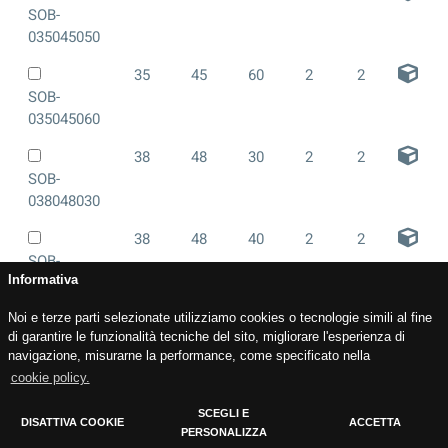
SOB-
035045050
35
45
60
2
2
SOB-
035045060
38
48
30
2
2
SOB-
038048030
38
48
40
2
2
SOB-
038048040
Informativa
40
50
15
1
2
Noi e terze parti selezionate utilizziamo cookies o tecnologie simili al fine
di garantire le funzionalità tecniche del sito, migliorare l'esperienza di
SOB-
navigazione, misurarne la performance, come specificato nella
040050015
cookie policy.
40
50
20
1
2
SCEGLI E
SOB-
DISATTIVA COOKIE
ACCETTA
PERSONALIZZA
Cookie Policy
040050020