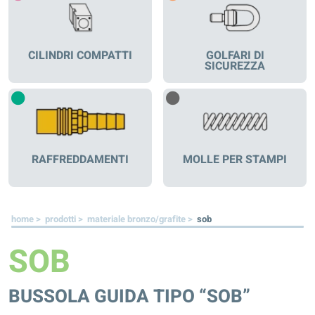
CILINDRI COMPATTI
GOLFARI DI
SICUREZZA
RAFFREDDAMENTI
MOLLE PER STAMPI
home >
prodotti >
materiale bronzo/grafite >
sob
SOB
BUSSOLA GUIDA TIPO “SOB”