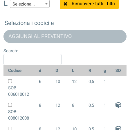
L
Rimuovere tutti i filtri
Seleziona...
Seleziona i codici e
AGGIUNGI AL PREVENTIVO
Search:
Codice
d
D
L
R
g
3D
6
10
12
0,5
1
SOB-
006010012
8
12
8
0,5
1
SOB-
008012008
8
12
10
0,5
1