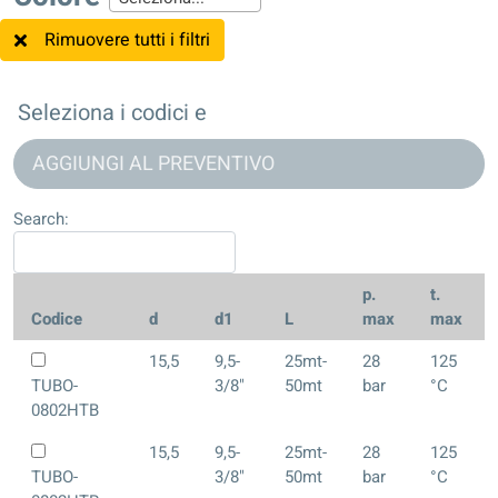
Rimuovere tutti i filtri
Seleziona i codici e
AGGIUNGI AL PREVENTIVO
Search:
p.
t.
Codice
d
d1
L
max
max
15,5
9,5-
25mt-
28
125
TUBO-
3/8"
50mt
bar
°C
0802HTB
15,5
9,5-
25mt-
28
125
TUBO-
3/8"
50mt
bar
°C