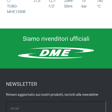
21,5
12,7-
25mt-
15
140
TUBO-
1/2"
50mt
bar
°C
MHE1350R
Siamo rivenditori ufficiali
NEWSLETTER
Rimani aggiornato sui nostri prodotti, iscriviti alla newsletter