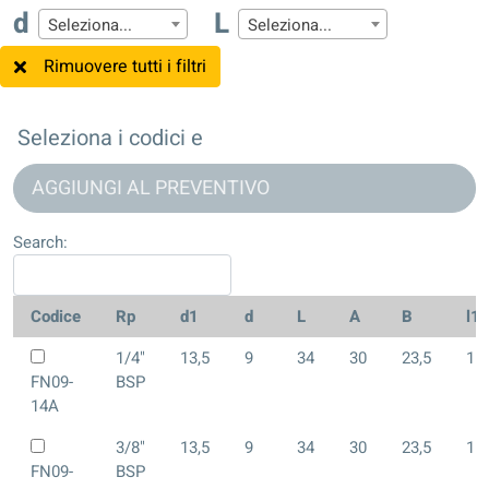
d
L
Seleziona...
Seleziona...
Rimuovere tutti i filtri
Seleziona i codici e
AGGIUNGI AL PREVENTIVO
Search:
Codice
Rp
d1
d
L
A
B
l1
1/4"
13,5
9
34
30
23,5
11,
FN09-
BSP
14A
3/8"
13,5
9
34
30
23,5
11,
FN09-
BSP