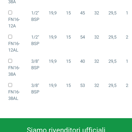
38A
1/2"
19,9
15
45
32
29,5
16,
FN16-
BSP
12A
1/2"
19,9
15
54
32
29,5
25,
FN16-
BSP
12AL
3/8"
19,9
15
40
32
29,5
11,
FN16-
BSP
38A
3/8"
19,9
15
53
32
29,5
24,
FN16-
BSP
38AL
Siamo rivenditori ufficiali