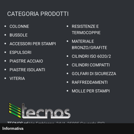
CATEGORIA PRODOTTI
COLONNE
RESISTENZE E
TERMOCOPPIE
BUSSOLE
MATERIALE
ACCESSORI PER STAMPI
BRONZO/GRAFITE
ESPULSORI
CILINDRI ISO 6020/2
PIASTRE ACCIAIO
CILINDRI COMPATTI
PIASTRE ISOLANTI
GOLFARI DI SICUREZZA
VITERIA
RAFFREDDAMENTI
MOLLE PER STAMPI
TECNOS srl
Via Emblegna, 34/A, 25085 Gavardo (BS)
Informativa
P.I. 01647160983 - REA: BS335952 - CAP. SOC.: 26’000,00 €