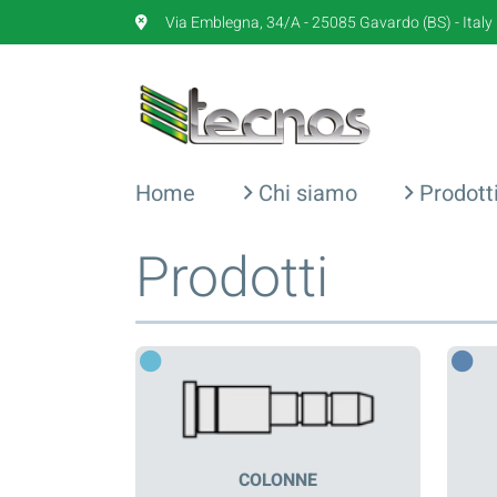
Via Emblegna, 34/A - 25085 Gavardo (BS) - Italy
Home
Chi siamo
Prodott
Prodotti
COLONNE