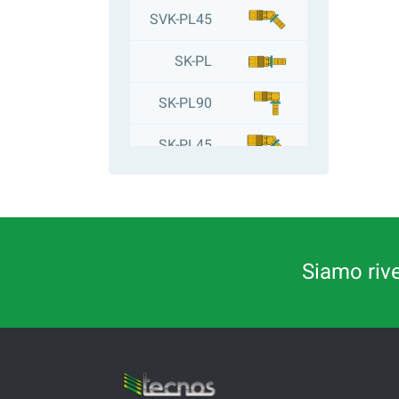
SVK-PL45
SK-PL
SK-PL90
SK-PL45
STN-PL
RIC-SK
Siamo riven
BB
BBS
BB-M