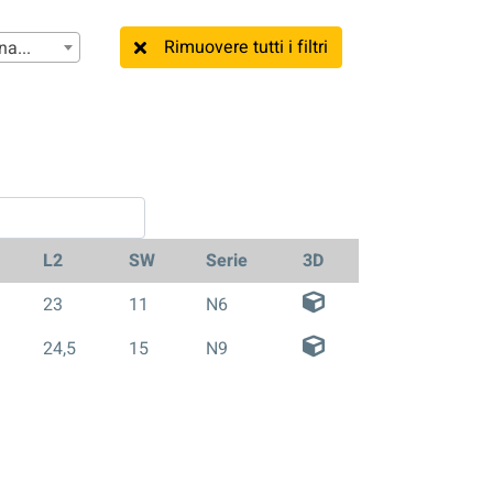
Rimuovere tutti i filtri
na...
L2
SW
Serie
3D
23
11
N6
24,5
15
N9