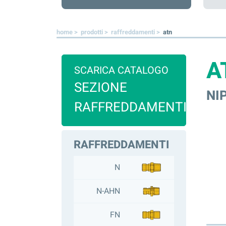
home >
prodotti >
raffreddamenti >
atn
A
SCARICA CATALOGO
SEZIONE
NI
RAFFREDDAMENTI
RAFFREDDAMENTI
N
N-AHN
FN