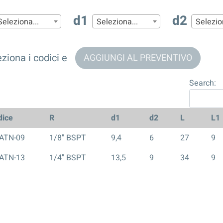
d1
d2
Seleziona...
Seleziona...
Selezio
ziona i codici e
AGGIUNGI AL PREVENTIVO
Search:
dice
R
d1
d2
L
L1
ATN-09
1/8" BSPT
9,4
6
27
9
ATN-13
1/4" BSPT
13,5
9
34
9