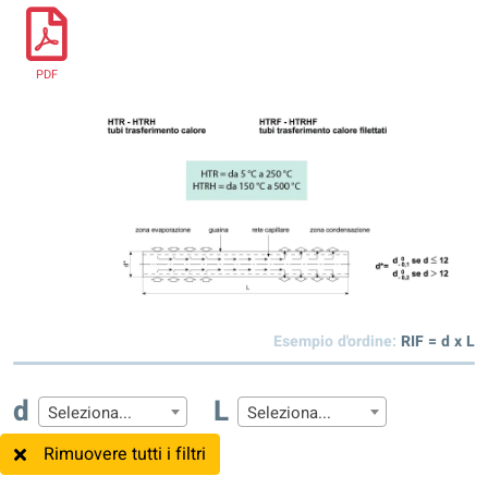
PDF
Esempio d'ordine:
RIF = d x L
d
L
Seleziona...
Seleziona...
Rimuovere tutti i filtri