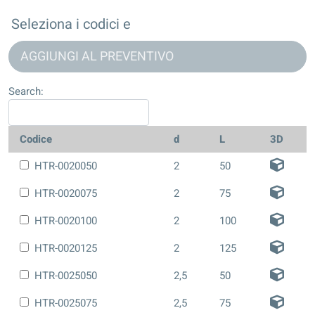
Seleziona i codici e
AGGIUNGI AL PREVENTIVO
Search:
Codice
d
L
3D
HTR-0020050
2
50
HTR-0020075
2
75
HTR-0020100
2
100
HTR-0020125
2
125
HTR-0025050
2,5
50
HTR-0025075
2,5
75