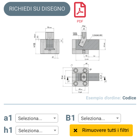
RICHIEDI SU DISEGNO
PDF
Esempio d'ordine:
Codice
a1
B1
Seleziona...
Seleziona...
h1
Rimuovere tutti i filtri
Seleziona...