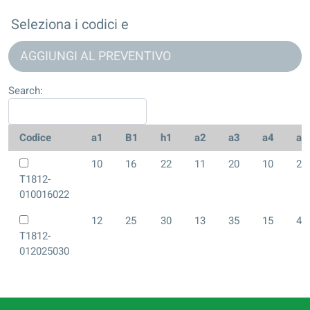
Seleziona i codici e
AGGIUNGI AL PREVENTIVO
Search:
Codice
a1
B1
h1
a2
a3
a4
a5
10
16
22
11
20
10
28
T1812-
010016022
12
25
30
13
35
15
40
T1812-
012025030