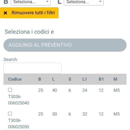
B
L
Seleziona...
Seleziona...
Rimuovere tutti i filtri
Seleziona i codici e
AGGIUNGI AL PREVENTIVO
Search:
Codice
B
L
S
L1
B1
M
25
40
6
24
12
M5
T3036-
006025040
25
50
6
32
12
M5
T3036-
006025050