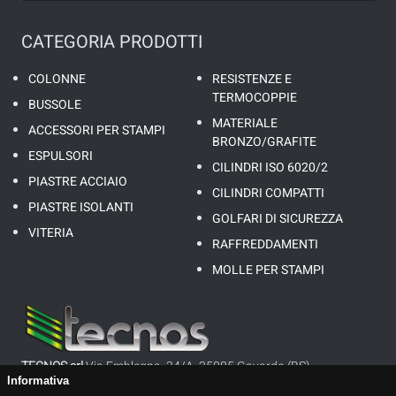
CATEGORIA PRODOTTI
COLONNE
RESISTENZE E
TERMOCOPPIE
BUSSOLE
MATERIALE
ACCESSORI PER STAMPI
BRONZO/GRAFITE
ESPULSORI
CILINDRI ISO 6020/2
PIASTRE ACCIAIO
CILINDRI COMPATTI
PIASTRE ISOLANTI
GOLFARI DI SICUREZZA
VITERIA
RAFFREDDAMENTI
MOLLE PER STAMPI
TECNOS srl
Via Emblegna, 34/A, 25085 Gavardo (BS)
Informativa
P.I. 01647160983 - REA: BS335952 - CAP. SOC.: 26’000,00 €