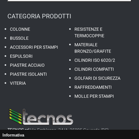
CATEGORIA PRODOTTI
COLONNE
RESISTENZE E
TERMOCOPPIE
BUSSOLE
MATERIALE
ACCESSORI PER STAMPI
BRONZO/GRAFITE
ESPULSORI
CILINDRI ISO 6020/2
PIASTRE ACCIAIO
CILINDRI COMPATTI
PIASTRE ISOLANTI
GOLFARI DI SICUREZZA
VITERIA
RAFFREDDAMENTI
MOLLE PER STAMPI
TECNOS srl
Via Emblegna, 34/A, 25085 Gavardo (BS)
Informativa
P.I. 01647160983 - REA: BS335952 - CAP. SOC.: 26’000,00 €