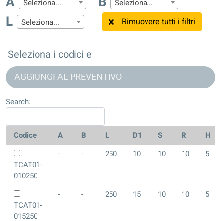
A
B
Seleziona...
Seleziona...
L
Rimuovere tutti i filtri
Seleziona...
Seleziona i codici e
AGGIUNGI AL PREVENTIVO
Search:
Codice
A
B
L
D1
S
R
H
-
-
250
10
10
10
5
TCAT01-
010250
-
-
250
15
10
10
5
TCAT01-
015250