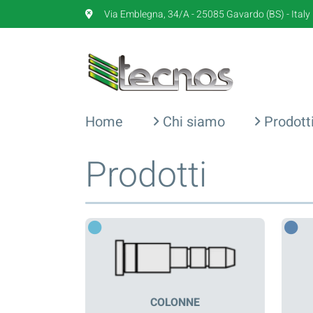
Via Emblegna, 34/A - 25085 Gavardo (BS) - Italy
Home
Chi siamo
Prodott
Prodotti
COLONNE