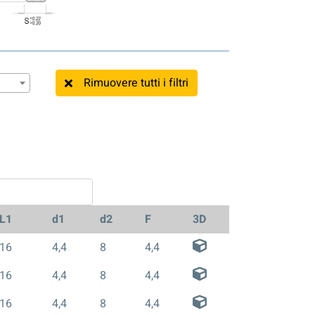
Rimuovere tutti i filtri
L1
d1
d2
F
3D
16
4,4
8
4,4
16
4,4
8
4,4
16
4,4
8
4,4