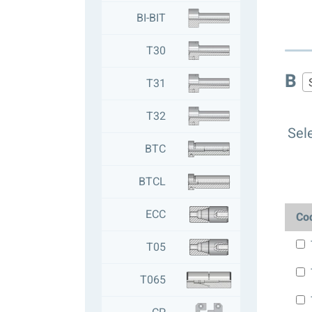
BI-BIT
T30
B
T31
T32
Sele
BTC
BTCL
ECC
Co
T05
T065