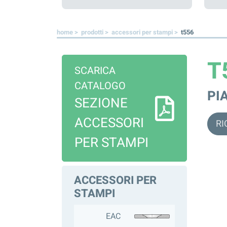
home >
prodotti >
accessori per stampi >
t556
T
SCARICA
CATALOGO
PI
SEZIONE
ACCESSORI
RI
PER STAMPI
ACCESSORI PER
STAMPI
EAC