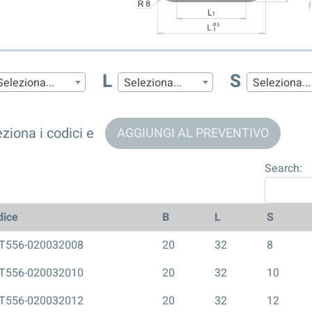
L
S
Seleziona...
Seleziona...
Seleziona...
ziona i codici e
AGGIUNGI AL PREVENTIVO
Search:
dice
B
L
S
T556-020032008
20
32
8
T556-020032010
20
32
10
T556-020032012
20
32
12