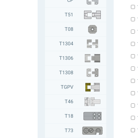
CP
T51
T08
T1304
T1306
T1308
TGPV
T46
T18
T73