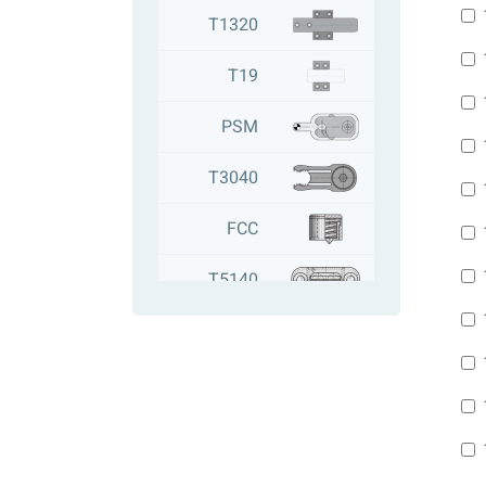
T1320
T19
PSM
T3040
FCC
T5140
T1892
T1893
AE