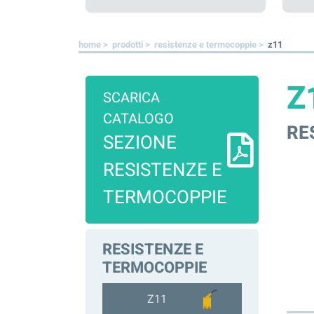
home >
prodotti >
resistenze e termocoppie >
z11
Z
SCARICA
CATALOGO
RE
SEZIONE
RESISTENZE E
TERMOCOPPIE
RESISTENZE E
TERMOCOPPIE
Z11