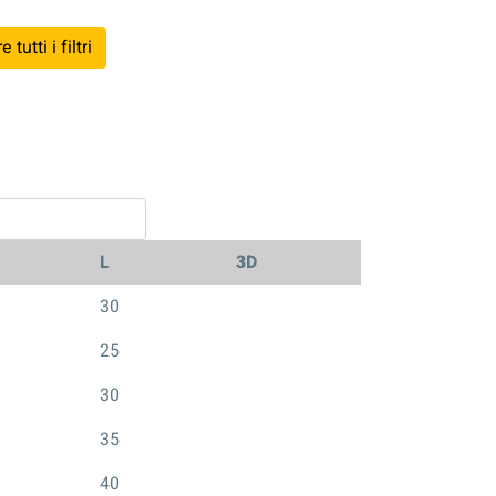
tutti i filtri
L
3D
30
25
30
35
40