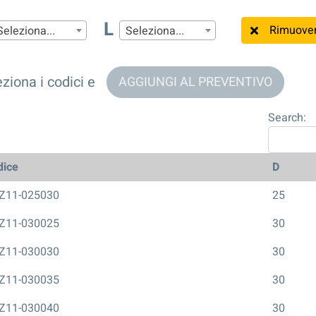
L
Rimuovere 
Seleziona...
Seleziona...
ziona i codici e
AGGIUNGI AL PREVENTIVO
Search:
dice
D
Z11-025030
25
Z11-030025
30
Z11-030030
30
Z11-030035
30
Z11-030040
30