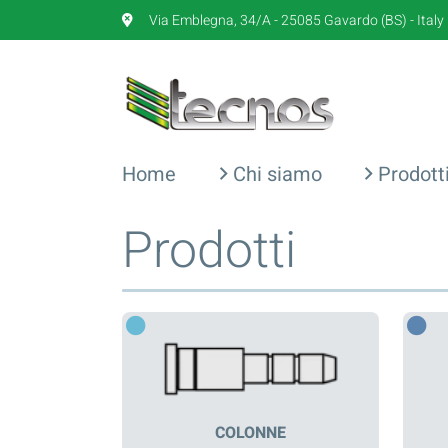
Via Emblegna, 34/A - 25085 Gavardo (BS) - Italy
Home
Chi siamo
Prodott
Prodotti
COLONNE