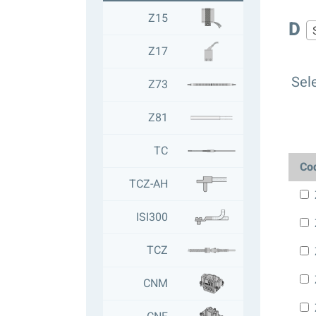
Z15
D
Z17
Sele
Z73
Z81
TC
Co
TCZ-AH
ISI300
TCZ
CNM