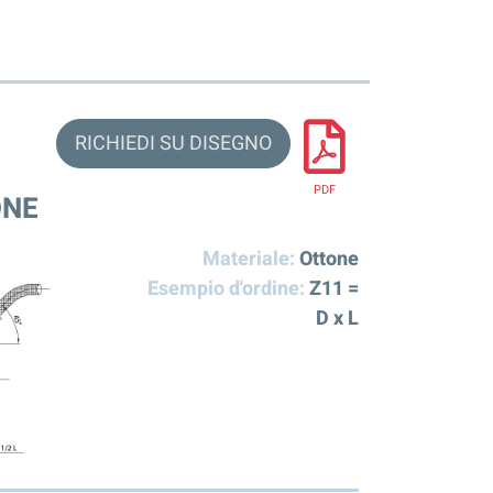
RICHIEDI SU DISEGNO
PDF
ONE
Materiale:
Ottone
Esempio d'ordine:
Z11 =
D x L