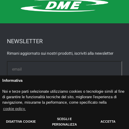
NEWSLETTER
Rimani aggiornato sui nostri prodotti, iscriviti alla newsletter
Informativa
Ho letto e acconsento ai termini della
Privacy policy
*
Noi e terze parti selezionate utilizziamo cookies o tecnologie simili al fine
Acconsento a essere ricontattato tramite email *
di garantire le funzionalità tecniche del sito, migliorare l'esperienza di
navigazione, misurarne la performance, come specificato nella
cookie policy.
INVIA
SCEGLI E
DISATTIVA COOKIE
ACCETTA
PERSONALIZZA
Cookie Policy