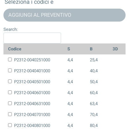
Seleziona i codici e
AGGIUNGI AL PREVENTIVO
Search:
Codice
S
B
3D
P2312-0040251000
4,4
25,4
P2312-0040401000
4,4
40,4
P2312-0040501000
4,4
50,4
P2312-0040601000
4,4
60,4
P2312-0040631000
4,4
63,4
P2312-0040701000
4,4
70,4
P2312-0040801000
4,4
80,4