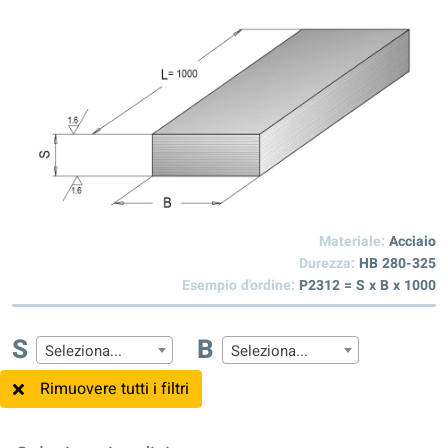
Materiale:
Acciaio
Durezza:
HB 280-325
Esempio d'ordine:
P2312 = S x B x 1000
S
B
Seleziona...
Seleziona...
Rimuovere tutti i filtri