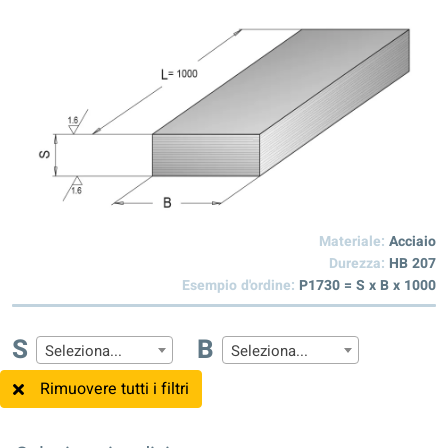
Materiale:
Acciaio
Durezza:
HB 207
Esempio d'ordine:
P1730 = S x B x 1000
S
B
Seleziona...
Seleziona...
Rimuovere tutti i filtri