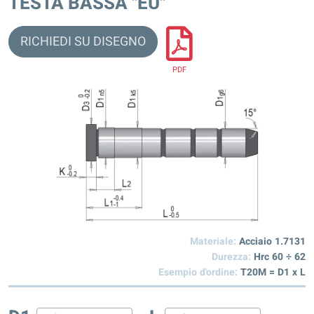
TESTA BASSA "EU"
RICHIEDI SU DISEGNO
PDF
Materiale:
Acciaio 1.7131
Durezza:
Hrc 60 ÷ 62
Esempio d'ordine:
T20M = D1 x L