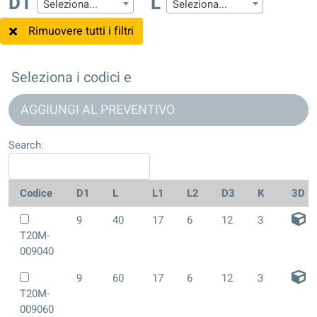
D1
L
Seleziona...
Seleziona...
Rimuovere tutti i filtri
Seleziona i codici e
AGGIUNGI AL PREVENTIVO
Search:
Codice
D1
L
L1
L2
D3
K
3D
9
40
17
6
12
3
T20M-
009040
9
60
17
6
12
3
T20M-
009060