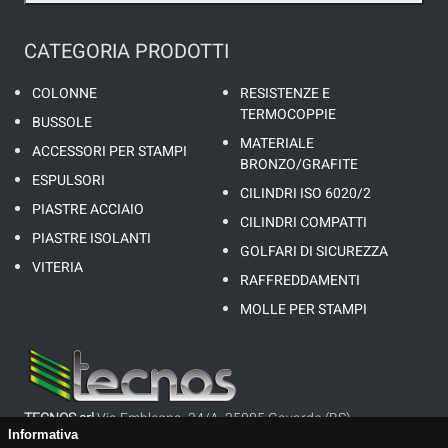
CATEGORIA PRODOTTI
COLONNE
RESISTENZE E
TERMOCOPPIE
BUSSOLE
MATERIALE
ACCESSORI PER STAMPI
BRONZO/GRAFITE
ESPULSORI
CILINDRI ISO 6020/2
PIASTRE ACCIAIO
CILINDRI COMPATTI
PIASTRE ISOLANTI
GOLFARI DI SICUREZZA
VITERIA
RAFFREDDAMENTI
MOLLE PER STAMPI
TECNOS srl
Via Emblegna, 34/A, 25085 Gavardo (BS)
Informativa
P.I. 01647160983 - REA: BS335952 - CAP. SOC.: 26’000,00 €