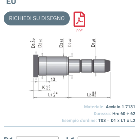
"EU"
RICHIEDI SU DISEGNO
PDF
Materiale:
Acciaio 1.7131
Durezza:
Hrc 60 ÷ 62
Esempio d'ordine:
T03 = D1 x L1 x L2