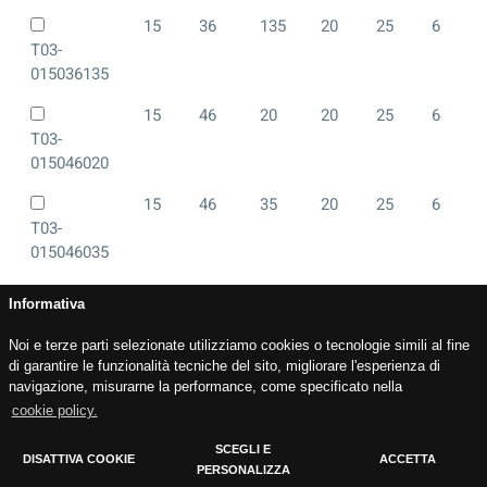
15
36
135
20
25
6
T03-
015036135
15
46
20
20
25
6
T03-
015046020
15
46
35
20
25
6
T03-
015046035
15
46
45
20
25
6
Informativa
T03-
015046045
Noi e terze parti selezionate utilizziamo cookies o tecnologie simili al fine
di garantire le funzionalità tecniche del sito, migliorare l'esperienza di
15
46
55
20
25
6
navigazione, misurarne la performance, come specificato nella
T03-
cookie policy.
015046055
SCEGLI E
DISATTIVA COOKIE
ACCETTA
15
46
65
20
25
6
PERSONALIZZA
Cookie Policy