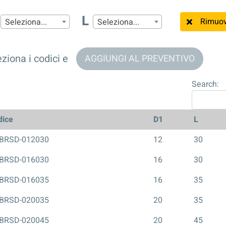
L
Rimuover
Seleziona...
Seleziona...
ziona i codici e
AGGIUNGI AL PREVENTIVO
Search:
dice
D1
L
BRSD-012030
12
30
BRSD-016030
16
30
BRSD-016035
16
35
BRSD-020035
20
35
BRSD-020045
20
45