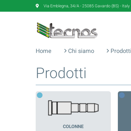
Via Emblegna, 34/A - 25085 Gavardo (BS) - Italy
Home
Chi siamo
Prodott
Prodotti
COLONNE