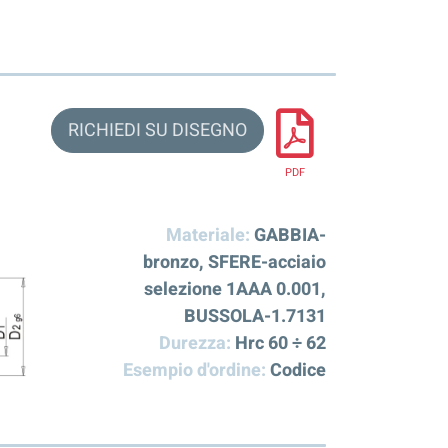
RICHIEDI SU DISEGNO
PDF
Materiale:
GABBIA-
bronzo, SFERE-acciaio
selezione 1AAA 0.001,
BUSSOLA-1.7131
Durezza:
Hrc 60 ÷ 62
Esempio d'ordine:
Codice