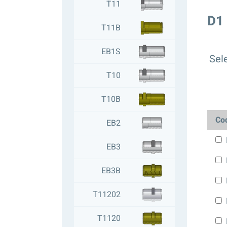
T11
D1
T11B
EB1S
Sele
T10
T10B
Co
EB2
EB3
EB3B
T11202
T1120