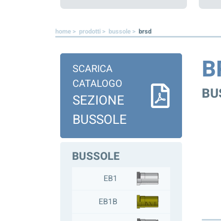
home >
prodotti >
bussole >
brsd
B
SCARICA
CATALOGO
BU
SEZIONE
BUSSOLE
BUSSOLE
EB1
EB1B