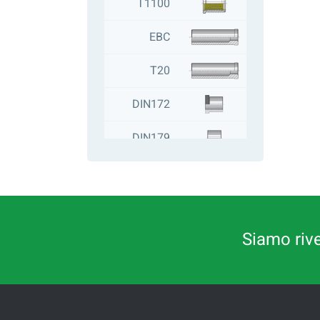
T1100
EBC
T20
DIN172
DIN179
T051
Siamo riven