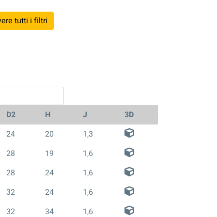
e tutti i filtri
D2
H
J
3D
24
20
1,3
28
19
1,6
28
24
1,6
32
24
1,6
32
34
1,6