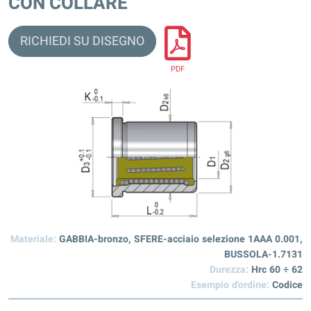
CON COLLARE
RICHIEDI SU DISEGNO
PDF
Materiale:
GABBIA-bronzo, SFERE-acciaio selezione 1AAA 0.001,
BUSSOLA-1.7131
Durezza:
Hrc 60 ÷ 62
Esempio d'ordine:
Codice