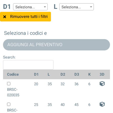
D1
L
Seleziona...
Seleziona...
Rimuovere tutti i filtri
Seleziona i codici e
AGGIUNGI AL PREVENTIVO
Search:
Codice
D1
L
D2
D3
K
3D
20
35
32
36
6
BRSC-
020035
25
35
40
45
6
BRSC-