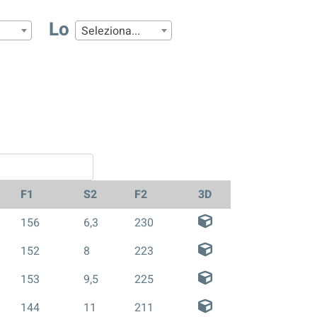
Lo
Seleziona...
F1
S2
F2
3D
156
6,3
230
152
8
223
153
9,5
225
144
11
211