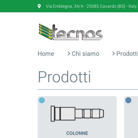
Via Emblegna, 34/A - 25085 Gavardo (BS) - Italy
Home
Chi siamo
Prodott
Prodotti
COLONNE