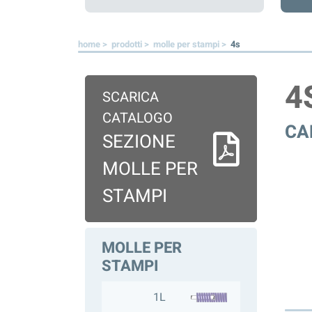
home >
prodotti >
molle per stampi >
4s
4
SCARICA
CATALOGO
CA
SEZIONE
MOLLE PER
STAMPI
MOLLE PER
STAMPI
1L