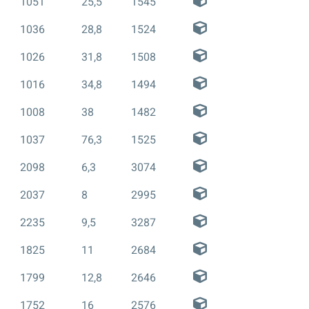
1051
25,5
1545
1036
28,8
1524
1026
31,8
1508
1016
34,8
1494
1008
38
1482
1037
76,3
1525
2098
6,3
3074
2037
8
2995
2235
9,5
3287
1825
11
2684
1799
12,8
2646
1752
16
2576