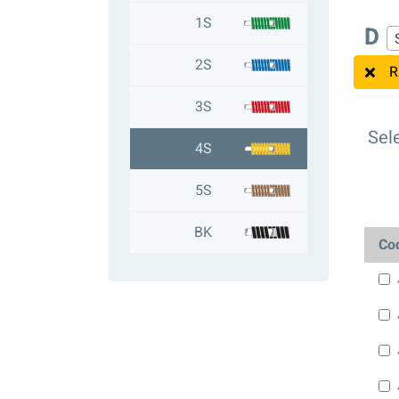
1S
D
2S
R
3S
Sele
4S
5S
BK
Co