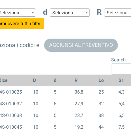
d
R
Seleziona...
Seleziona...
Seleziona...
imuovere tutti i filtri
ziona i codici e
AGGIUNGI AL PREVENTIVO
Search:
dice
D
d
R
Lo
S1
4S-010025
10
5
36,8
25
4,3
4S-010032
10
5
27,9
32
5,4
4S-010038
10
5
23,7
38
6,5
4S-010045
10
5
19,2
44
7,5