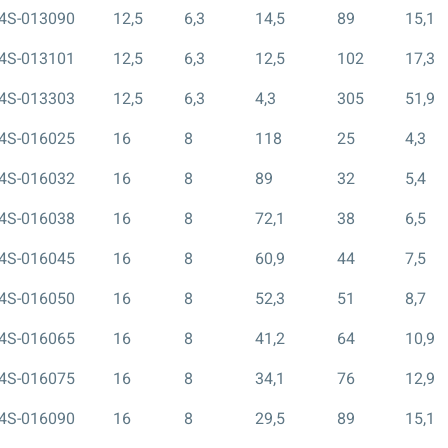
4S-013090
12,5
6,3
14,5
89
15,1
4S-013101
12,5
6,3
12,5
102
17,3
4S-013303
12,5
6,3
4,3
305
51,9
4S-016025
16
8
118
25
4,3
4S-016032
16
8
89
32
5,4
4S-016038
16
8
72,1
38
6,5
4S-016045
16
8
60,9
44
7,5
4S-016050
16
8
52,3
51
8,7
4S-016065
16
8
41,2
64
10,9
4S-016075
16
8
34,1
76
12,9
4S-016090
16
8
29,5
89
15,1